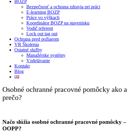
BOZP
Bezpečnosť a ochrana zdravia pri práci
E-learning BOZP
Práce vo výškach
Koordinátor BOZP na stavenisku
Vodič referent
Lock out tag out
Ochrana pred požiarom
VR Školenia
Ostatné služby
Manažérske systémy
Vzdelávanie
Kontakt
Blog
Osobné ochranné pracovné pomôcky ako a
prečo?
Načo slúžia osobné ochranné pracovné pomôcky –
OOPP?