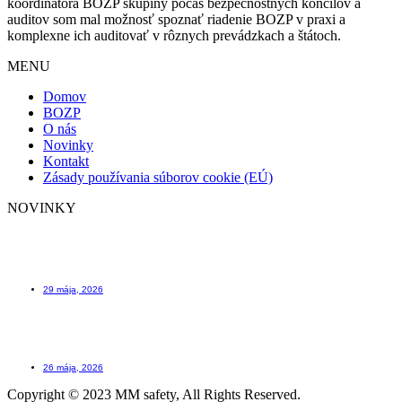
koordinátora BOZP skupiny počas bezpečnostných koncilov a
auditov som mal možnosť spoznať riadenie BOZP v praxi a
komplexne ich auditovať v rôznych prevádzkach a štátoch.
MENU
Domov
BOZP
O nás
Novinky
Kontakt
Zásady používania súborov cookie (EÚ)
NOVINKY
Scafftag štítok na lešenie ktorý Vám môže zachrániť život
29 mája, 2026
Kniha úrazov – ako evidovať úrazy včera a dnes
26 mája, 2026
Copyright © 2023 MM safety, All Rights Reserved.