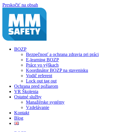
Preskočiť na obsah
BOZP
Bezpečnosť a ochrana zdravia pri práci
E-learning BOZP
Práce vo výškach
Koordinátor BOZP na stavenisku
Vodič referent
Lock out tag out
Ochrana pred požiarom
VR Školenia
Ostatné služby
Manažérske systémy
Vzdelávanie
Kontakt
Blog