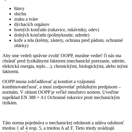
hlavy
sluchu
zraku a tváre
dýchacích orgánov
horných končatín (rukavice, rukávniky, odev)
dolných končatín (pošmyknutie, udretie)
kože a tela (krémy, zástery, ochrana pred pádom, ochranné
obleky)
Aby sme vedeli správne zvoliť OOPP, musíme vedieť či nás ma
chrániť pred fyzikálnymi faktormi (mechanické porezanie, udretie,
elekrická energia, teplo…), chemickými, biologickými, alebo inými
faktormi.
OOPP musia zohľadňovať aj komfort a vzájomnú
kombinovateľnosť, a musí zodpovedať príslušným predpisom –
normám. V oblasti OOPP je veľké množstvo noriem. Uveďme
napríklad EN 388 + A1 Ochranné rukavice proti mechanickým
rizikám.
Táto norma pojednáva o mechanickej odolnosti a udáva odolnosť
triedou 1 až 4 resp. 5, a triedou A až F. Tieto triedy uvádzajú