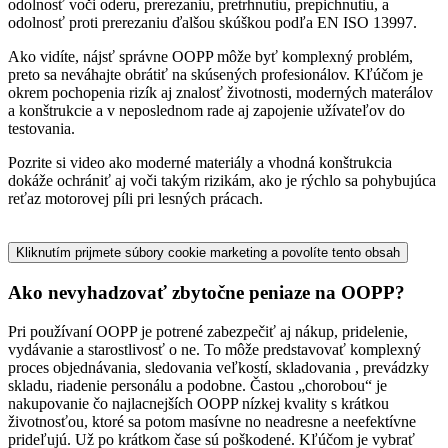
odolnosť voči oderu, prerezaniu, pretrhnutiu, prepichnutiu, a
odolnosť proti prerezaniu ďalšou skúškou podľa EN ISO 13997.
Ako vidíte, nájsť správne OOPP môže byť komplexný problém,
preto sa neváhajte obrátiť na skúsených profesionálov. Kľúčom je
okrem pochopenia rizík aj znalosť životnosti, moderných materálov
a konštrukcie a v neposlednom rade aj zapojenie užívateľov do
testovania.
Pozrite si video ako moderné materiály a vhodná konštrukcia
dokáže ochrániť aj voči takým rizikám, ako je rýchlo sa pohybujúca
reťaz motorovej píli pri lesných prácach.
Kliknutím prijmete súbory cookie marketing a povolíte tento obsah
Ako nevyhadzovať zbytočne peniaze na OOPP?
Pri používaní OOPP je potrené zabezpečiť aj nákup, pridelenie,
vydávanie a starostlivosť o ne. To môže predstavovať komplexný
proces objednávania, sledovania veľkostí, skladovania , prevádzky
skladu, riadenie personálu a podobne. Častou „chorobou“ je
nakupovanie čo najlacnejších OOPP nízkej kvality s krátkou
životnosťou, ktoré sa potom masívne no neadresne a neefektívne
prideľujú. Už po krátkom čase sú poškodené. Kľúčom je vybrať