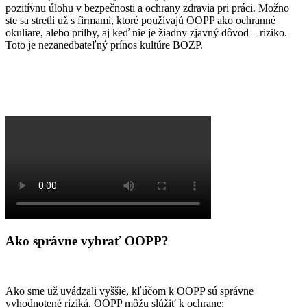
pozitívnu úlohu v bezpečnosti a ochrany zdravia pri práci. Možno
ste sa stretli už s firmami, ktoré používajú OOPP ako ochranné
okuliare, alebo prilby, aj keď nie je žiadny zjavný dôvod – riziko.
Toto je nezanedbateľný prínos kultúre BOZP.
Ako správne vybrať OOPP?
Ako sme už uvádzali vyššie, kľúčom k OOPP sú správne
vyhodnotené riziká. OOPP môžu slúžiť k ochrane: