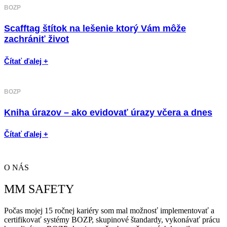
BOZP
Scafftag štítok na lešenie ktorý Vám môže
zachrániť život
Čítať ďalej +
BOZP
Kniha úrazov – ako evidovať úrazy včera a dnes
Čítať ďalej +
O NÁS
MM SAFETY
Počas mojej 15 ročnej kariéry som mal možnosť implementovať a
certifikovať systémy BOZP, skupinové štandardy, vykonávať prácu