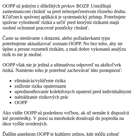
OOPP sú jedným z dôležitých prvkov BOZP. Umožňujú
zamestnancom chrániť sa pred nebezpečenstvom rôzneho druhu.
Kľúčom k správnej aplikácii je systematický prístup. Potrebujete
správne vyhodnotiť riziká a určiť pred ktorými rizikami majú
osobné ochranné pracovné pomôcky chrániť.
Často sa stretávame s dotazmi, alebo požiadavkami typu
potrebujeme aktualizovať zoznam OOPP. No bez toho, aby ste
úplne a presne rozumeli rizikám, a mali dobre vykonanú analýzu
rizík to nie je možné.
OOPP však nie je jediná a ultimatívna odpoveď na akékoľvek
riziká. Namiesto toho je potrebné zachovávať túto postupnosť:
eliminácia/vylúčenie rizika
zníženie rizika opatreniami
uprednostňovanie kolektívnych opatrení pred individuálnymi
nahrádzanie rizikových prác
OOPP
Ako vidíte OOPP sú poslednou voľbou, ak už nemáte k dispozícii
iné prostriedky. V praxi sa mnohokrát dostávajú do popredia na
úkor vyššie uvedených.
Ďalším aspektom OOPP je kultúrny prínos, kde môžu zohrať