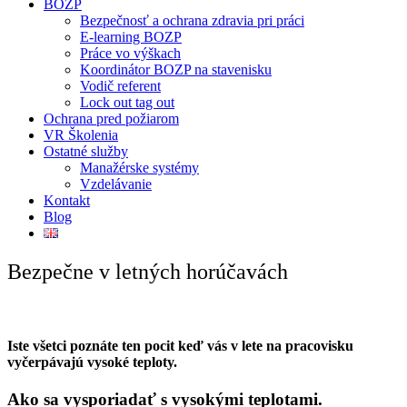
BOZP
Bezpečnosť a ochrana zdravia pri práci
E-learning BOZP
Práce vo výškach
Koordinátor BOZP na stavenisku
Vodič referent
Lock out tag out
Ochrana pred požiarom
VR Školenia
Ostatné služby
Manažérske systémy
Vzdelávanie
Kontakt
Blog
Bezpečne v letných horúčavách
Iste všetci poznáte ten pocit keď vás v lete na pracovisku
vyčerpávajú vysoké teploty.
Ako sa vysporiadať s vysokými teplotami.