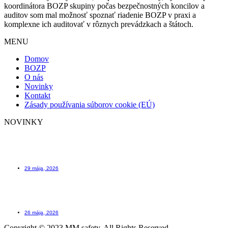
koordinátora BOZP skupiny počas bezpečnostných koncilov a
auditov som mal možnosť spoznať riadenie BOZP v praxi a
komplexne ich auditovať v rôznych prevádzkach a štátoch.
MENU
Domov
BOZP
O nás
Novinky
Kontakt
Zásady používania súborov cookie (EÚ)
NOVINKY
Scafftag štítok na lešenie ktorý Vám môže zachrániť život
29 mája, 2026
Kniha úrazov – ako evidovať úrazy včera a dnes
26 mája, 2026
Copyright © 2023 MM safety, All Rights Reserved.