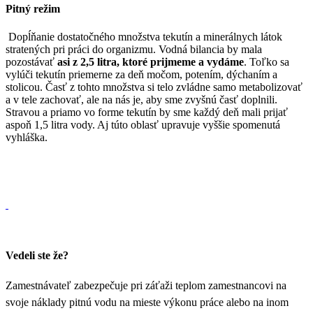
Pitný režim
Dopĺňanie dostatočného množstva tekutín a minerálnych látok
stratených pri práci do organizmu. Vodná bilancia by mala
pozostávať
asi z 2,5 litra, ktoré prijmeme a vydáme
. Toľko sa
vylúči tekutín priemerne za deň močom, potením, dýchaním a
stolicou. Časť z tohto množstva si telo zvládne samo metabolizovať
a v tele zachovať, ale na nás je, aby sme zvyšnú časť doplnili.
Stravou a priamo vo forme tekutín by sme každý deň mali prijať
aspoň 1,5 litra vody. Aj túto oblasť upravuje vyššie spomenutá
vyhláška.
Vedeli ste že?
Zamestnávateľ zabezpečuje pri záťaži teplom zamestnancovi na
svoje náklady pitnú vodu na mieste výkonu práce alebo na inom