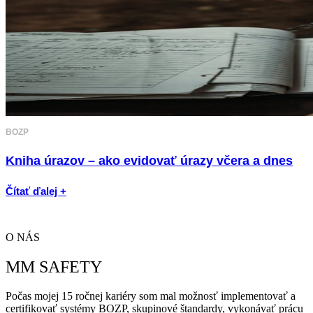
BOZP
Kniha úrazov – ako evidovať úrazy včera a dnes
Čítať ďalej +
O NÁS
MM SAFETY
Počas mojej 15 ročnej kariéry som mal možnosť implementovať a
certifikovať systémy BOZP, skupinové štandardy, vykonávať prácu