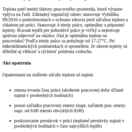
Teplota patrí medzi faktory pracovného prostredia, ktorá výrazne
vplýva na ľudí. Základný regulačný rámec stanovuje Vyhláška
99/2016 o podrobnostiach o ochrane zdravia pred záťažou teplom a
chladom pri práci. Stanovuje 4 triedy práce, optimálne a prípustné
teploty. Rozsah teplôt pre jednotlivé práce je veľký a nejestvuje
správna odpoveď na otázku: Aká je optimálna teplota na
pracovisku? Podľa triedy práce sa pohybuje od 17-27°C. Pri
mikroklimatických podmienkach si spomeňme, že okrem teploty sú
dôležité aj vlhkosť a rýchlosť prúdenia vzduchu.
Aké opatrenia
Opatreniami na zníženie záťaže teplom sú najmä:
zmena trvania času práce (skrátenie pracovnej doby účinné
najmä v poobedných hodinách)
posun začiatku pracovnej zmeny (napr. začiatok prac smeny
napr. od 6:00 miesto obvyklých 8:00)
poskytovanie prestávok v práci (teplotné prestávky najmä v
poobedných hodinách v čase najvyšších teplôt)