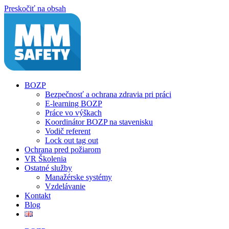
Preskočiť na obsah
BOZP
Bezpečnosť a ochrana zdravia pri práci
E-learning BOZP
Práce vo výškach
Koordinátor BOZP na stavenisku
Vodič referent
Lock out tag out
Ochrana pred požiarom
VR Školenia
Ostatné služby
Manažérske systémy
Vzdelávanie
Kontakt
Blog