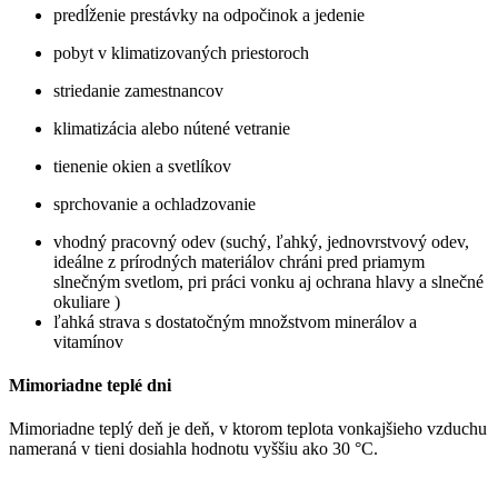
predĺženie prestávky na odpočinok a jedenie
pobyt v klimatizovaných priestoroch
striedanie zamestnancov
klimatizácia alebo nútené vetranie
tienenie okien a svetlíkov
sprchovanie a ochladzovanie
vhodný pracovný odev (suchý, ľahký, jednovrstvový odev,
ideálne z prírodných materiálov chráni pred priamym
slnečným svetlom, pri práci vonku aj ochrana hlavy a slnečné
okuliare )
ľahká strava s dostatočným množstvom minerálov a
vitamínov
Mimoriadne teplé dni
Mimoriadne teplý deň je deň, v ktorom teplota vonkajšieho vzduchu
nameraná v tieni dosiahla hodnotu vyššiu ako 30 °C.