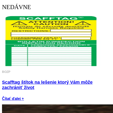
NEDÁVNE
BOZP
Scafftag štítok na lešenie ktorý Vám môže
zachrániť život
Čítať ďalej +