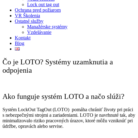
Lock out tag out
Ochrana pred požiarom
VR Školenia
Ostatné služby
Manažérske systémy
Vzdelávanie
Kontakt
Blog
Čo je LOTO? Systémy uzamknutia a
odpojenia
Ako funguje systém LOTO a načo slúži?
Systém LockOut TagOut (LOTO) pomáha chrániť životy pri práci
s nebezpečnými strojmi a zariadeniami. LOTO je navrhnuté tak, aby
minimalizovalo riziko pracovných úrazov, ktoré môžu vzniknúť pri
údržbe, opravách alebo servise.