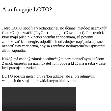
Ako funguje LOTO?
Jadro LOTO spočíva v jednoduchej, no účinnej metóde: uzamknúť
(LockOut), označiť (TagOut) a odpojiť (Disconnect). Pracovníci,
ktorí majú prístup k nebezpečným zariadeniam, sú povinní
zablokovať ich energie, odpojiť ich od zdrojov napájania a jasne
označiť stav zariadenia, aby sa zabránilo neúmyselnému spusteniu
alebo zapnutiu.
Každý má osobný zámok s jedinečným nezameniteľným kľúčom.
Zámok umiestni na uzamykateľnom bode a kľúč má u seba v čase
keď pracuje na zariadení.
LOTO poslúži nielen pri veľkej údržbe, ale aj pri rutinných
vstupoch do stroja – prevádzkovým blokovaním.