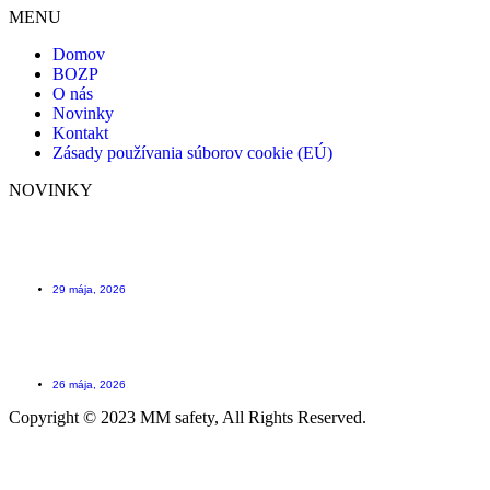
MENU
Domov
BOZP
O nás
Novinky
Kontakt
Zásady používania súborov cookie (EÚ)
NOVINKY
Scafftag štítok na lešenie ktorý Vám môže zachrániť život
29 mája, 2026
Kniha úrazov – ako evidovať úrazy včera a dnes
26 mája, 2026
Copyright © 2023 MM safety, All Rights Reserved.