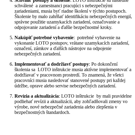
Schváliť postupy a školenie
: LOTO inštrukcie sú následne
schválené a zamestnanci pracujúci s nebezpečnými
zariadeniami, musia byť riadne školení v týchto postupoch.
Školenie by malo zahŕňať identifikáciu nebezpečných energií,
správne použitie uzamykacích zariadení, označovanie a
odpojovanie zariadení a ďalšie bezpečnostné kroky.
Nakúpiť potrebné vybavenie
: potrebné vybavenie na
vykonanie LOTO postupov, vrátane uzamykacích zariadení,
označení, zámkov a ďalších nástrojov na odpojenie
nebezpečných zariadení.
Implementovať a dodržiavť postupy
: Po dokončení
školenia sa LOTO inštrukcie musia aktívne implementovať a
dodržiavať v pracovnom prostredí. To znamená, že všetci
pracovníci musia nasledovať stanovené postupy pri každej
údržbe, oprave alebo servise nebezpečných zariadení.
Revízia a aktualizácia
: LOTO inštrukcie by mali pravidelne
podliehať revízii a aktualizácii, aby zohľadňovali zmeny vo
výrobe, nové nebezpečné zariadenia alebo zlepšenia v
bezpečnostných štandardoch.