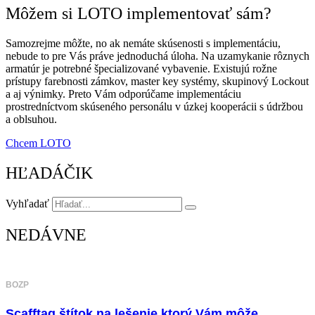
Môžem si LOTO implementovať sám?
Samozrejme môžte, no ak nemáte skúsenosti s implementáciu,
nebude to pre Vás práve jednoduchá úloha. Na uzamykanie rôznych
armatúr je potrebné špecializované vybavenie. Existujú rožne
prístupy farebnosti zámkov, master key systémy, skupinový Lockout
a aj výnimky. Preto Vám odporúčame implementáciu
prostredníctvom skúseného personálu v úzkej kooperácii s údržbou
a oblsuhou.
Chcem LOTO
HĽADÁČIK
Vyhľadať
NEDÁVNE
BOZP
Scafftag štítok na lešenie ktorý Vám môže