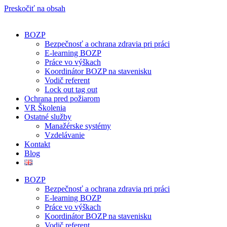
Preskočiť na obsah
BOZP
Bezpečnosť a ochrana zdravia pri práci
E-learning BOZP
Práce vo výškach
Koordinátor BOZP na stavenisku
Vodič referent
Lock out tag out
Ochrana pred požiarom
VR Školenia
Ostatné služby
Manažérske systémy
Vzdelávanie
Kontakt
Blog
BOZP
Bezpečnosť a ochrana zdravia pri práci
E-learning BOZP
Práce vo výškach
Koordinátor BOZP na stavenisku
Vodič referent