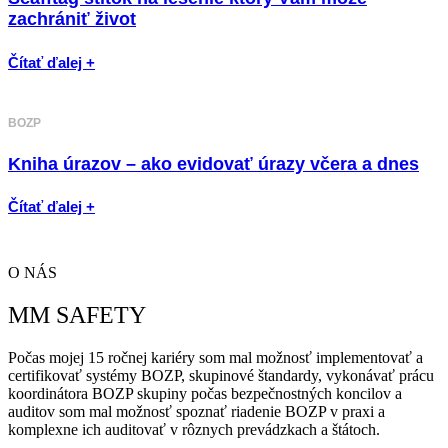
zachrániť život
Čítať ďalej +
BOZP
Kniha úrazov – ako evidovať úrazy včera a dnes
Čítať ďalej +
O NÁS
MM SAFETY
Počas mojej 15 ročnej kariéry som mal možnosť implementovať a
certifikovať systémy BOZP, skupinové štandardy, vykonávať prácu
koordinátora BOZP skupiny počas bezpečnostných koncilov a
auditov som mal možnosť spoznať riadenie BOZP v praxi a
komplexne ich auditovať v rôznych prevádzkach a štátoch.