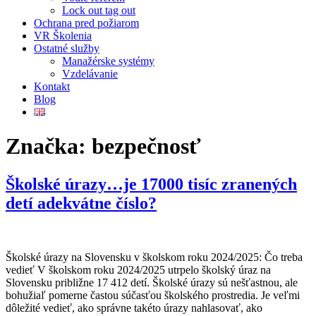
Lock out tag out
Ochrana pred požiarom
VR Školenia
Ostatné služby
Manažérske systémy
Vzdelávanie
Kontakt
Blog
Značka:
bezpečnosť
Školské úrazy…je 17000 tisíc zranených
detí adekvátne číslo?
Školské úrazy na Slovensku v školskom roku 2024/2025: Čo treba
vedieť V školskom roku 2024/2025 utrpelo školský úraz na
Slovensku približne 17 412 detí. Školské úrazy sú nešťastnou, ale
bohužiaľ pomerne častou súčasťou školského prostredia. Je veľmi
dôležité vedieť, ako správne takéto úrazy nahlasovať, ako