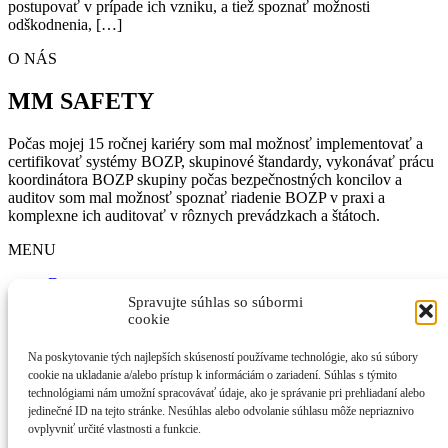
postupovať v prípade ich vzniku, a tiež spoznať možnosti
odškodnenia, […]
O NÁS
MM SAFETY
Počas mojej 15 ročnej kariéry som mal možnosť implementovať a
certifikovať systémy BOZP, skupinové štandardy, vykonávať prácu
koordinátora BOZP skupiny počas bezpečnostných koncilov a
auditov som mal možnosť spoznať riadenie BOZP v praxi a
komplexne ich auditovať v rôznych prevádzkach a štátoch.
MENU
Domov
BOZP
Spravujte súhlas so súbormi
O nás
cookie
Novinky
Kontakt
Na poskytovanie tých najlepších skúseností používame technológie, ako sú súbory
Zásady používania súborov cookie (EÚ)
cookie na ukladanie a/alebo prístup k informáciám o zariadení. Súhlas s týmito
technológiami nám umožní spracovávať údaje, ako je správanie pri prehliadaní alebo
NOVINKY
jedinečné ID na tejto stránke. Nesúhlas alebo odvolanie súhlasu môže nepriaznivo
ovplyvniť určité vlastnosti a funkcie.