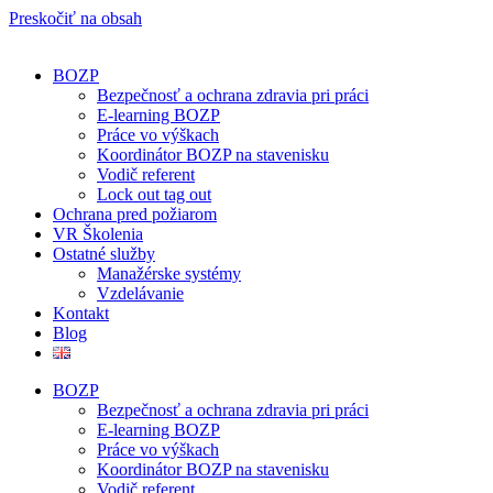
Preskočiť na obsah
BOZP
Bezpečnosť a ochrana zdravia pri práci
E-learning BOZP
Práce vo výškach
Koordinátor BOZP na stavenisku
Vodič referent
Lock out tag out
Ochrana pred požiarom
VR Školenia
Ostatné služby
Manažérske systémy
Vzdelávanie
Kontakt
Blog
BOZP
Bezpečnosť a ochrana zdravia pri práci
E-learning BOZP
Práce vo výškach
Koordinátor BOZP na stavenisku
Vodič referent