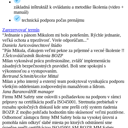
základná inštruktáž k ovládaniu a metodike školenia (video +
manuál)
technická podpora počas prenájmu
Zarezervovať termín
“Jednanie s pánom Mikulom mi bolo potešením. Rýchle jednanie,
veľká ochota a trpezlivosť. Vrele odporúčam...”
Daniela Juricová
nechtové štúdio
"Pán Mikula, ďakujem veľmi pekne za príjemné a vecné školenie !!
J.Šelcová
účastník školenia BOZP
Milan vykonával prácu profesionálne, zvlášť implementáciu
zásadných bezpečnostných pravidiel. Boli sme spokojní s
výkonnosťou a vystupovaním.
Bertrand Schmitt
Arcelor Mittal
Milan a jeho interný a externý team poskytoval vynikajúcu podporu
všetkým oddeleniam zodpovedným manažérom a lídrom.
Jana Baranová
HR manager
Firmu MM Safety sme oslovili s požiadavkou na podporu v rámci
prípravy na certifikáciu podľa ISO45001. Stretnutia prebiehali v
rozsahu spoločných diskusií kde sme prešli celý system riadenia
BOZP. Z mojho pohľadu hodnotím túto skúsenosť veľmi pozitívne.
Odbornosť zástupcu firmy MM Safety bola na vysokej úrovni a
pomohla nám odkryť slabé miesta po ktorých odstránení sme
úspešne prešli certifikáciou ISO45001 SM BOZP. MM Safety