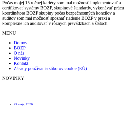
Počas mojej 15 ročnej kariéry som mal možnosť implementovať a
certifikovať systémy BOZP, skupinové štandardy, vykonávať prácu
koordinátora BOZP skupiny počas bezpečnostných koncilov a
auditov som mal možnosť spoznať riadenie BOZP v praxi a
komplexne ich auditovať v rôznych prevádzkach a štátoch.
MENU
Domov
BOZP
O nás
Novinky
Kontakt
Zásady používania súborov cookie (EÚ)
NOVINKY
Scafftag štítok na lešenie ktorý Vám môže zachrániť život
29 mája, 2026
Kniha úrazov – ako evidovať úrazy včera a dnes