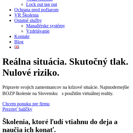
Lock out tag out
Ochrana pred požiarom
VR Školenia
Ostatné služby
Manažérske systémy
Vzdelávanie
Kontakt
Blog
Reálna situácia. Skutočný tlak.
Nulové riziko.
Pripravte svojich zamestnancov na krízové situácie. Najmodernejšie
BOZP školenie na Slovensku s použitím virtuálnej reality.
Chcem ponuku pre firmu
Prezrieť balíčky
Školenia, ktoré ľudí vtiahnu do deja a
naučia ich konať.