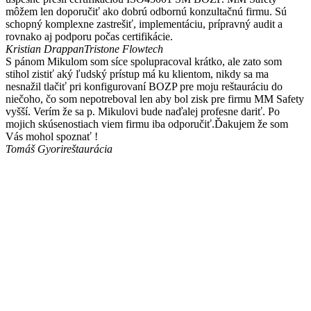
môžem len doporučiť ako dobrú odbornú konzultačnú firmu. Sú
schopný komplexne zastrešiť, implementáciu, prípravný audit a
rovnako aj podporu počas certifikácie.
Kristian Drappan
Tristone Flowtech
S pánom Mikulom som síce spolupracoval krátko, ale zato som
stihol zistiť aký ľudský prístup má ku klientom, nikdy sa ma
nesnažil tlačiť pri konfigurovaní BOZP pre moju reštauráciu do
niečoho, čo som nepotreboval len aby bol zisk pre firmu MM Safety
vyšší. Verím že sa p. Mikulovi bude naďalej profesne dariť. Po
mojich skúsenostiach viem firmu iba odporučiť.Ďakujem že som
Vás mohol spoznať !
Tomáš Gyori
reštaurácia