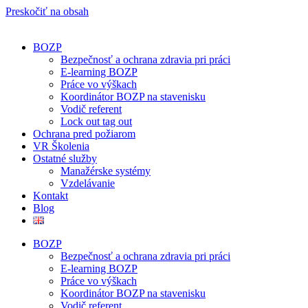
Preskočiť na obsah
BOZP
Bezpečnosť a ochrana zdravia pri práci
E-learning BOZP
Práce vo výškach
Koordinátor BOZP na stavenisku
Vodič referent
Lock out tag out
Ochrana pred požiarom
VR Školenia
Ostatné služby
Manažérske systémy
Vzdelávanie
Kontakt
Blog
BOZP
Bezpečnosť a ochrana zdravia pri práci
E-learning BOZP
Práce vo výškach
Koordinátor BOZP na stavenisku
Vodič referent