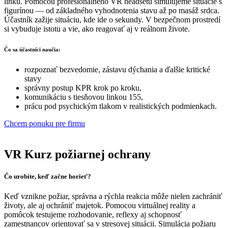
linku. Pomocou profesionálneho VR headsetu simulujeme situácie s
figurínou — od základného vyhodnotenia stavu až po masáž srdca.
Účastník zažije situáciu, kde ide o sekundy. V bezpečnom prostredí
si vybuduje istotu a vie, ako reagovať aj v reálnom živote.
Čo sa účastníci naučia:
rozpoznať bezvedomie, zástavu dýchania a ďalšie kritické
stavy
správny postup KPR krok po kroku,
komunikáciu s tiesňovou linkou 155,
prácu pod psychickým tlakom v realistických podmienkach.
Chcem ponuku pre firmu
VR Kurz požiarnej ochrany
Čo urobíte, keď začne horieť?
Keď vznikne požiar, správna a rýchla reakcia môže nielen zachrániť
životy, ale aj ochrániť majetok. Pomocou virtuálnej reality a
pomôcok testujeme rozhodovanie, reflexy aj schopnosť
zamestnancov orientovať sa v stresovej situácii. Simulácia požiaru