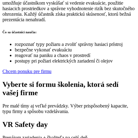
umožňuje účastníkom vyskúšať si vedenie evakuácie, použitie
hasiacich prostriedkov a správne vyhodnotenie rizík bez skutočného
ohrozenia. Každý účastník získa praktickú skúsenosť, ktorú bežná
prezentácia nenahradí.
Čo sa účastníci naučia:
rozpoznať typy požiaru a zvoliť správny hasiaci prístroj
bezpečne vykonať evakuáciu
reagovať na paniku a chaos v prostredí
postupy pri požiari elektrických zariadení či olejov
Chcem ponuku pre firmu
Vyberte si formu školenia, ktorá sedí
vašej firme
Pre malé tímy aj veľké prevádzky. Výber prispôsobený kapacite,
typu firmy a spôsobu vzdelávania.
VR Safety day
Prenájom zariadenia + školiteľa na celý deň