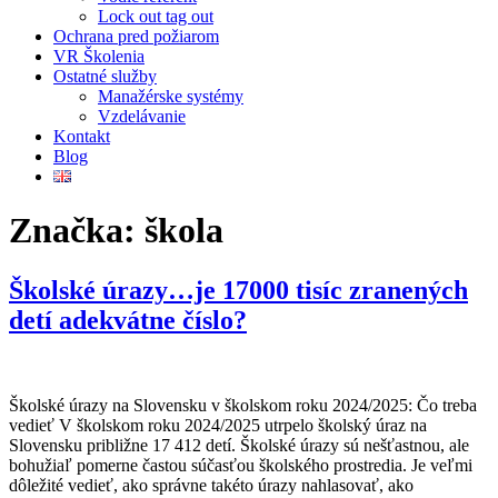
Lock out tag out
Ochrana pred požiarom
VR Školenia
Ostatné služby
Manažérske systémy
Vzdelávanie
Kontakt
Blog
Značka:
škola
Školské úrazy…je 17000 tisíc zranených
detí adekvátne číslo?
Školské úrazy na Slovensku v školskom roku 2024/2025: Čo treba
vedieť V školskom roku 2024/2025 utrpelo školský úraz na
Slovensku približne 17 412 detí. Školské úrazy sú nešťastnou, ale
bohužiaľ pomerne častou súčasťou školského prostredia. Je veľmi
dôležité vedieť, ako správne takéto úrazy nahlasovať, ako