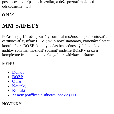
postupovať v prípade ich vzniku, a tiež spoznať možnosti
odškodnenia, […]
O NÁS
MM SAFETY
Počas mojej 15 ročnej kariéry som mal možnosť implementovať a
certifikovať systémy BOZP, skupinové štandardy, vykonávať prácu
koordinátora BOZP skupiny počas bezpečnostných koncilov a
auditov som mal možnosť spoznať riadenie BOZP v praxi a
komplexne ich auditovať v rôznych prevádzkach a štátoch.
MENU
Domov
BOZP
O nás
Novinky
Kontakt
Zásady používania súborov cookie (EÚ)
NOVINKY