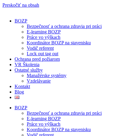
Preskočiť na obsah
BOZP
Bezpečnosť a ochrana zdravia pri práci
E-learning BOZP
Práce vo výškach
Koordinátor BOZP na stavenisku
Vodič referent
Lock out tag out
Ochrana pred požiarom
VR Školenia
Ostatné služby
Manažérske systémy
Vzdelávanie
Kontakt
Blog
BOZP
Bezpečnosť a ochrana zdravia pri práci
E-learning BOZP
Práce vo výškach
Koordinátor BOZP na stavenisku
Vodič referent