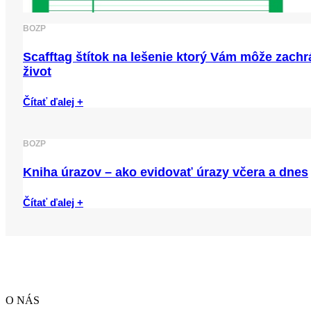
BOZP
Scafftag štítok na lešenie ktorý Vám môže zachr
život
Čítať ďalej +
BOZP
Kniha úrazov – ako evidovať úrazy včera a dnes
Čítať ďalej +
O NÁS