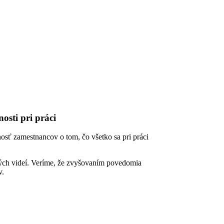
osti pri práci
osť zamestnancov o tom, čo všetko sa pri práci
ých videí. Veríme, že zvyšovaním povedomia
v.