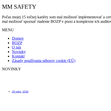
MM SAFETY
Počas mojej 15 ročnej kariéry som mal možnosť implementovať a ce
mal možnosť spoznať riadenie BOZP v praxi a komplexne ich auditov
MENU
Domov
BOZP
O nás
Novinky
Kontakt
Zásady používania súborov cookie (EÚ)
NOVINKY
Scafftag štítok na lešenie ktorý Vám môže zachrániť život
29 mája, 2026
Kniha úrazov – ako evidovať úrazy včera a dnes