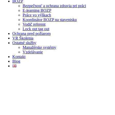
BOZP
Bezpečnosť a ochrana zdravia pri práci
E-learning BOZP
Práce vo výškach
Koordinátor BOZP na stavenisku
Vodič referent
Lock out tag out
Ochrana pred požiarom
VR Školenia
Ostatné služby
Manažérske systémy
Vzdelávanie
Kontakt
Blog
Svetový deň BOZP