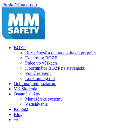
Preskočiť na obsah
BOZP
Bezpečnosť a ochrana zdravia pri práci
E-learning BOZP
Práce vo výškach
Koordinátor BOZP na stavenisku
Vodič referent
Lock out tag out
Ochrana pred požiarom
VR Školenia
Ostatné služby
Manažérske systémy
Vzdelávanie
Kontakt
Blog